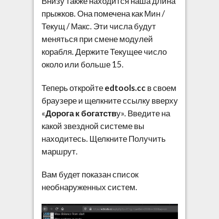
Внизу также находится наша длина
прыжков. Она помечена как Мин /
Текущ / Макс. Эти числа будут
меняться при смене модулей
корабля. Держите Текущее число
около или больше 15.
Теперь откройте
edtools.cc
в своем
браузере и щелкните ссылку вверху
«
Дорога к богатств
у». Введите на
какой звездной системе вы
находитесь. Щелкните Получить
маршрут.
Вам будет показан список
необнаруженных систем.