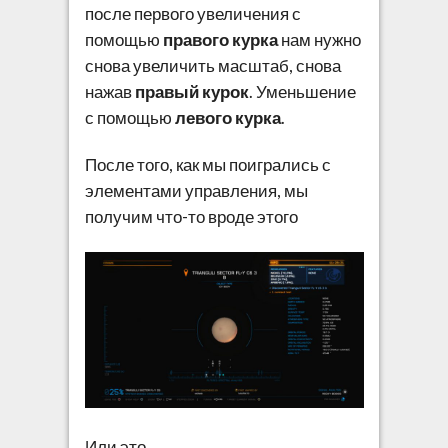
после первого увеличения с
помощью
правого курка
нам нужно
снова увеличить масштаб, снова
нажав
правый курок
. Уменьшение
с помощью
левого курка
.
После того, как мы поигрались с
элементами управления, мы
получим что-то вроде этого
Или это.