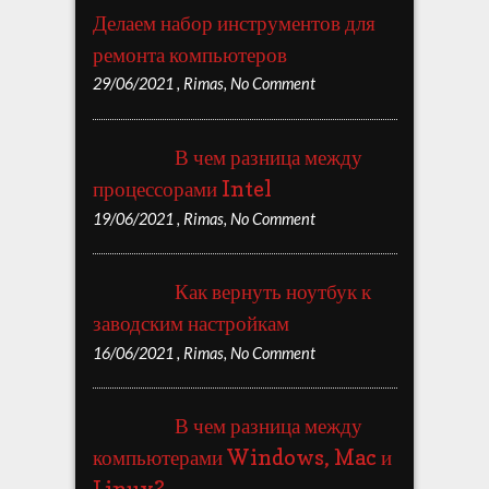
Делаем набор инструментов для
ремонта компьютеров
29/06/2021
,
Rimas
,
No Comment
В чем разница между
процессорами Intel
19/06/2021
,
Rimas
,
No Comment
Как вернуть ноутбук к
заводским настройкам
16/06/2021
,
Rimas
,
No Comment
В чем разница между
компьютерами Windows, Mac и