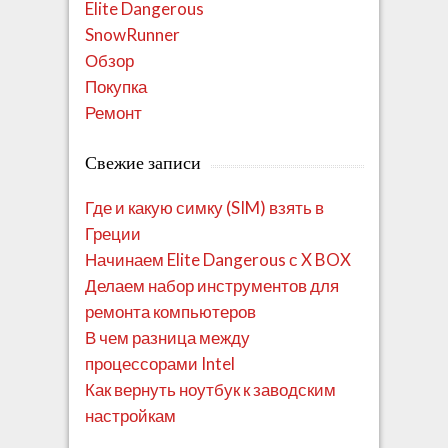
Elite Dangerous
SnowRunner
Обзор
Покупка
Ремонт
Свежие записи
Где и какую симку (SIM) взять в
Греции
Начинаем Elite Dangerous с X BOX
Делаем набор инструментов для
ремонта компьютеров
В чем разница между
процессорами Intel
Как вернуть ноутбук к заводским
настройкам