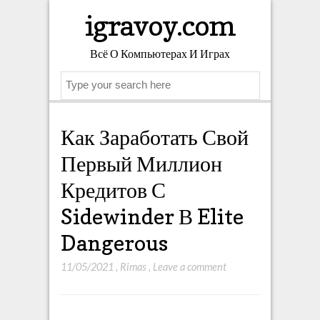
igravoy.com
Всё О Компьютерах И Играх
Search
Как Заработать Свой
Первый Миллион
Кредитов С
Sidewinder В Elite
Dangerous
11/05/2021
,
Rimas
,
Leave a comment