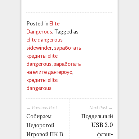
Posted in
Elite
Dangerous
. Tagged as
elite dangerous
sidewinder
,
заработать
кредиты elite
dangerous
,
заработать
на елите дангероус
,
кредиты elite
dangerous
← Previous Post
Next Post →
Собираем
Поддельный
Недорогой
USB 3.0
Игровой ПК В
флэш-