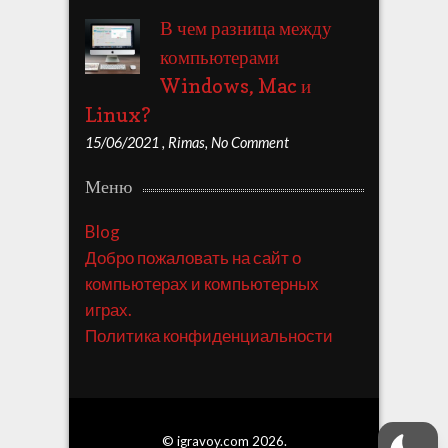
В чем разница между
компьютерами
Windows, Mac и
Linux?
15/06/2021
,
Rimas
,
No Comment
Меню
Blog
Добро пожаловать на сайт о
компьютерах и компьютерных
играх.
Политика конфиденциальности
© igravoy.com 2026.