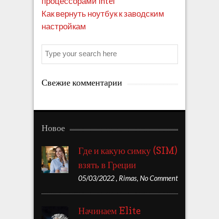
процессорами Intel
Как вернуть ноутбук к заводским
настройкам
Search
Свежие комментарии
Новое
Где и какую симку (SIM)
взять в Греции
05/03/2022
,
Rimas
,
No Comment
Начинаем Elite