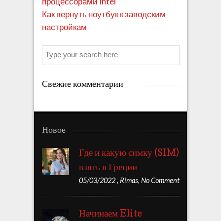
процессорами Intel
Как вернуть ноутбук к заводским
настройкам
Search
Свежие комментарии
Новое
Где и какую симку (SIM)
взять в Греции
05/03/2022
,
Rimas
,
No Comment
Начинаем Elite