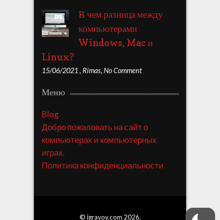
В чем разница между
компьютерами
Windows, Mac и
Linux?
15/06/2021
,
Rimas
,
No Comment
Меню
Blog
Добро пожаловать на сайт о
компьютерах и компьютерных
играх.
Политика конфиденциальности
© igravoy.com 2026.